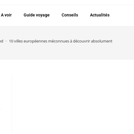
A voir
Guide voyage
Conseils
Actualités
ed
>
10 villes européennes méconnues à découvrir absolument