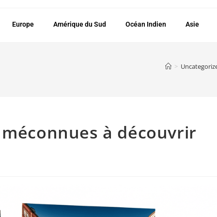
Europe
Amérique du Sud
Océan Indien
Asie
>
Uncategoriz
s méconnues à découvrir