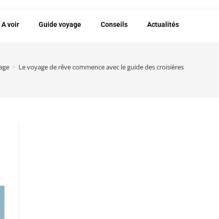
A voir
Guide voyage
Conseils
Actualités
age
>
Le voyage de rêve commence avec le guide des croisières